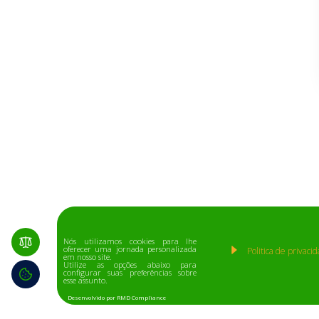
Nós utilizamos cookies para lhe
oferecer uma jornada personalizada
Politica de privaci
em nosso site.
Utilize as opções abaixo para
configurar suas preferências sobre
esse assunto.
Desenvolvido por RMD Compliance